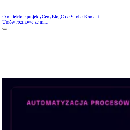
O mnie
Moje projekty
Ceny
Blog
Case Studies
Kontakt
Umów rozmowę ze mną
Czy istnieją proste
automatyzacje procesów?
Kuba Masztalski
·
Ostatnia aktualizacja:
8 sierpnia 2026
•
4 min czytania