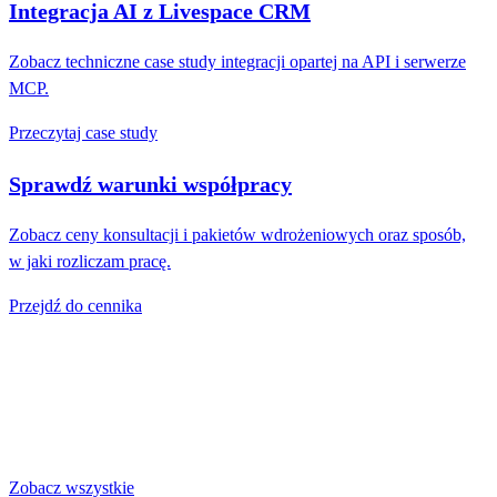
Integracja AI z Livespace CRM
Zobacz techniczne case study integracji opartej na API i serwerze
MCP.
Przeczytaj case study
Sprawdź warunki współpracy
Zobacz ceny konsultacji i pakietów wdrożeniowych oraz sposób,
w jaki rozliczam pracę.
Przejdź do cennika
Powiązane artykuły
Jeśli chcesz rozwinąć ten temat, zacznij od tych materiałów:
Zobacz wszystkie