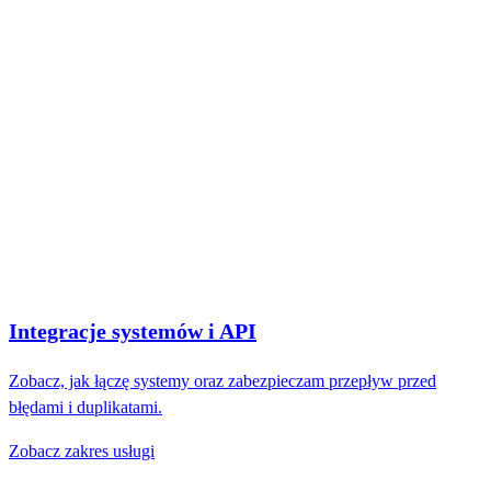
Kto podejmie decyzję w nietypowej sytuacji?
Jeżeli odpowiedzi są krótkie i jednoznaczne, prawdopodobnie
znalazłeś dobry proces na początek. Pierwsze wdrożenie pozwoli
też zobaczyć, ile w firmie kosztują utrzymanie danych, uzgadnianie
wyjątków i zmiana przyzwyczajeń. Te elementy zwykle decydują o
powodzeniu automatyzacji bardziej niż liczba modułów widocznych
na ekranie.
Zobacz, jak wygląda to w praktyce
Integracje systemów i API
Zobacz, jak łączę systemy oraz zabezpieczam przepływ przed
błędami i duplikatami.
Zobacz zakres usługi