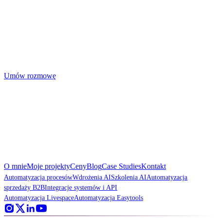
Porozmawiajmy
Wybierz dogodny termin w kalendarzu. Sprawdzimy, czy i jak
mogę pomóc we wzmocnieniu Twojego biznesu.
Umów rozmowę
Wdrażam automatyzacje i AI
w procesach biznesowych
O mnie
Moje projekty
Ceny
Blog
Case Studies
Kontakt
Automatyzacja procesów
Wdrożenia AI
Szkolenia AI
Automatyzacja
sprzedaży B2B
Integracje systemów i API
Automatyzacja Livespace
Automatyzacja Easytools