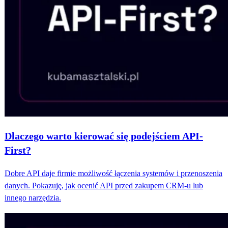
Dlaczego warto kierować się podejściem API-
First?
Dobre API daje firmie możliwość łączenia systemów i przenoszenia
danych. Pokazuję, jak ocenić API przed zakupem CRM-u lub
innego narzędzia.