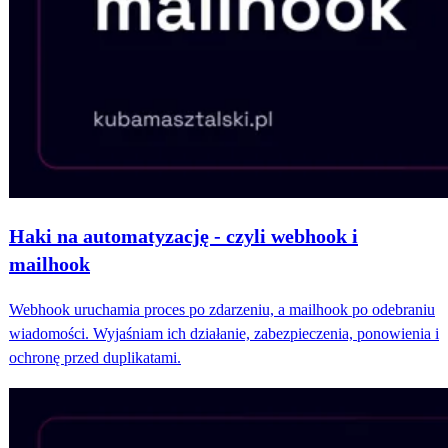
Haki na automatyzację - czyli webhook i
mailhook
Webhook uruchamia proces po zdarzeniu, a mailhook po odebraniu
wiadomości. Wyjaśniam ich działanie, zabezpieczenia, ponowienia i
ochronę przed duplikatami.