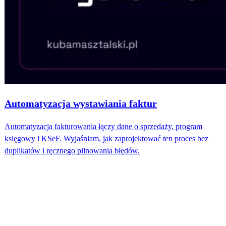
Automatyzacja wystawiania faktur
Automatyzacja fakturowania łączy dane o sprzedaży, program
księgowy i KSeF. Wyjaśniam, jak zaprojektować ten proces bez
duplikatów i ręcznego pilnowania błędów.
Bezpłatna konsultacja